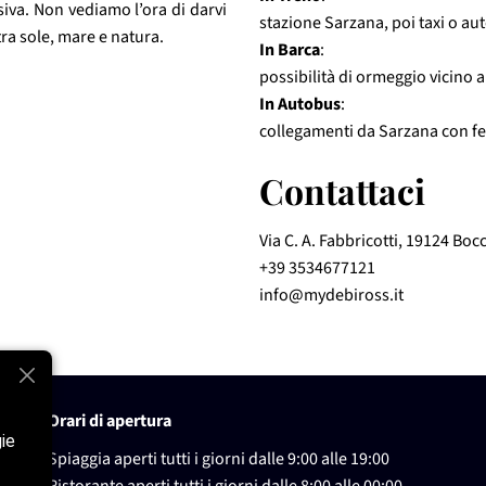
siva. Non vediamo l’ora di darvi 
stazione Sarzana, poi taxi o au
tra sole, mare e natura.
In Barca
:
possibilità di ormeggio vicino al
In Autobus
:
collegamenti da Sarzana con fe
Contattaci 
Via C. A. Fabbricotti, 19124 Boc
+39 3534677121
info@mydebiross.it
Orari di apertura
gie
Spiaggia aperti tutti i giorni dalle 9:00 alle 19:00